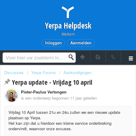
Yerpa Helpdesk
Welkom
Inloggen
Aanmelden
Discussies
Yerpa Forums
Aankondigingen
Yerpa update - Vrijdag 10 april
Pieter-Paulus Vertongen
is een onderwerp begonnen
11 jaar geleden
Vrijdag 10 April tussen 21u en 24u zullen we een nieuwe update
plaatsen op Yerpa.
Het kan zijn dat u hierdoor een kleine service onderbreking
ondervindt, waarvoor onze excuses.