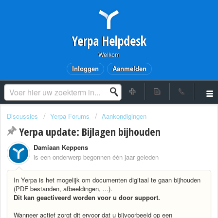
Yerpa Helpdesk
Welkom
Inloggen
Aanmelden
Discussies
Yerpa Forums
Aankondigingen
Yerpa update: Bijlagen bijhouden
Damiaan Keppens
is een onderwerp begonnen
één jaar geleden
In Yerpa is het mogelijk om documenten digitaal te gaan bijhouden
(PDF bestanden, afbeeldingen, ...).
Dit kan geactiveerd worden voor u door support.
Wanneer actief zorgt dit ervoor dat u bijvoorbeeld op een