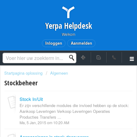
Yerpa Helpdesk
Welkom
Inloggen
Aanmelden
Startpagina oplossing
Algemeen
Stockbeheer
Stock In/Uit
Er zijn verschillende modules die invloed hebben op de stock:
Aankoop Leveringen Verkoop Leveringen Operaties
Producties Transfers ...
Ma, 5 Jan, 2015 om 10:20 AM
Aanpassingen in stock doorvoeren