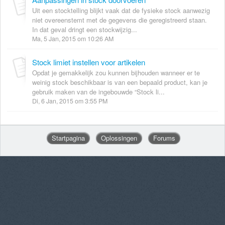
Uit een stocktelling blijkt vaak dat de fysieke stock aanwezig
niet overeenstemt met de gegevens die geregistreerd staan.
In dat geval dringt een stockwijzig...
Ma, 5 Jan, 2015 om 10:26 AM
Stock limiet instellen voor artikelen
Opdat je gemakkelijk zou kunnen bijhouden wanneer er te
weinig stock beschikbaar is van een bepaald product, kan je
gebruik maken van de ingebouwde “Stock li...
Di, 6 Jan, 2015 om 3:55 PM
Startpagina
Oplossingen
Forums