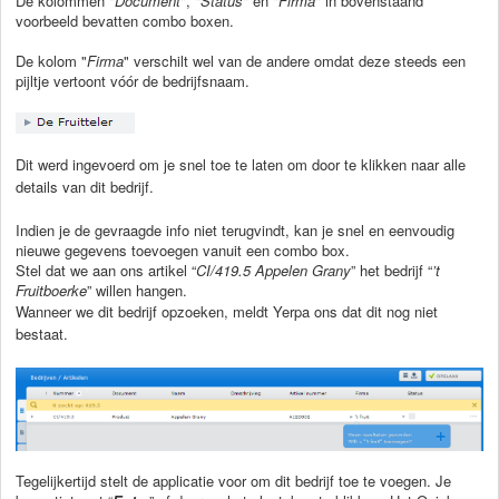
De kolommen "
Document
", "
Status
" en "
Firma
" in bovenstaand
voorbeeld bevatten combo boxen.
De kolom "
Firma
" verschilt wel van de andere omdat deze steeds een
pijltje vertoont vóór de bedrijfsnaam.
Dit werd ingevoerd om je snel toe te laten om door te klikken naar alle
details van dit bedrijf.
Indien je de gevraagde info niet terugvindt, kan je snel en eenvoudig
nieuwe gegevens toevoegen vanuit een combo box.
Stel dat we aan ons artikel “
CI/419.5 Appelen Grany
” het bedrijf “
’t
Fruitboerke
” willen hangen.
Wanneer we dit bedrijf opzoeken, meldt Yerpa ons dat dit nog niet
bestaat.
Tegelijkertijd stelt de applicatie voor om dit bedrijf toe te voegen. Je