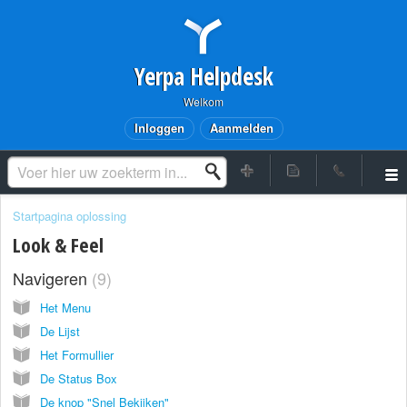
Yerpa Helpdesk
Welkom
Inloggen
Aanmelden
Startpagina oplossing
Look & Feel
Navigeren
9
Het Menu
De Lijst
Het Formullier
De Status Box
De knop "Snel Bekijken"