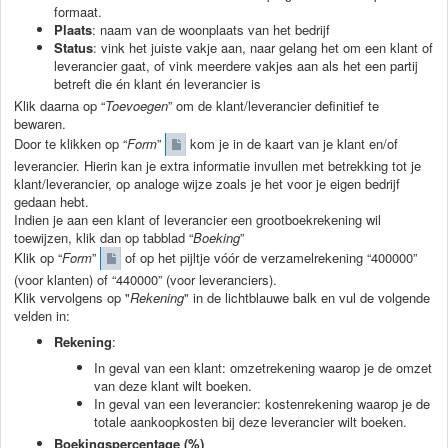
formaat.
Plaats
: naam van de woonplaats van het bedrijf
Status
: vink het juiste vakje aan, naar gelang het om een klant of
leverancier gaat, of vink meerdere vakjes aan als het een partij
betreft die én klant én leverancier is
Klik daarna op “
Toevoegen
” om de klant/leverancier definitief te
bewaren.
Door te klikken op “
Form
”
kom je in de kaart van je klant en/of
leverancier. Hierin kan je extra informatie invullen met betrekking tot je
klant/leverancier, op analoge wijze zoals je het voor je eigen bedrijf
gedaan hebt.
Indien je aan een klant of leverancier een grootboekrekening wil
toewijzen, klik dan op tabblad “
Boeking
”
Klik op “
Form
”
of op het pijltje vóór de verzamelrekening “400000”
(voor klanten) of “440000” (voor leveranciers).
Klik vervolgens op "
Rekening
" in de lichtblauwe balk en vul de volgende
velden in:
Rekening
:
In geval van een klant: omzetrekening waarop je de omzet
van deze klant wilt boeken.
In geval van een leverancier: kostenrekening waarop je de
totale aankoopkosten bij deze leverancier wilt boeken.
Boekingspercentage (%)