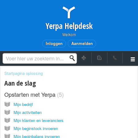
Yerpa Helpdesk
Welkom
Inloggen
Aanmelden
Startpagina oplossing
Aan de slag
Opstarten met Yerpa
5
Mijn bedrijf
Mijn activiteiten
Mijn klanten en leveranciers
Mijn beginstock invoeren
Mijn beginbalans invoeren