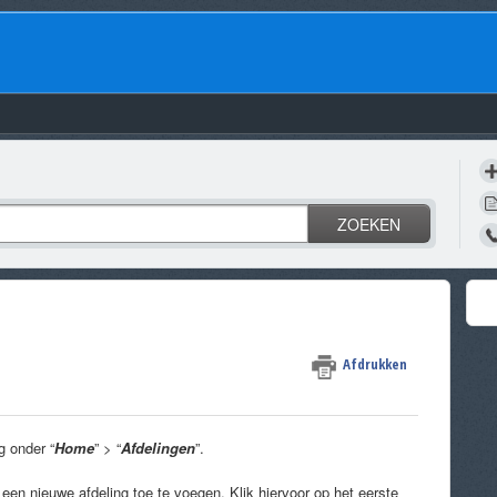
ZOEKEN
Afdrukken
g onder “
Home
” > “
Afdelingen
”.
m een nieuwe afdeling toe te voegen. Klik hiervoor op het eerste