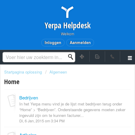
Yerpa Helpdesk
Welkom
Inloggen
Aanmelden
Startpagina oplossing
Algemeen
Home
Bedrijven
In het Yerpa menu vind je de lijst met bedrijven terug onder
“Home” > “Bedrijven”. Onderstaande gegevens moeten zeker
ingevuld zijn om te kunnen facturer...
Di, 6 Jan, 2015 om 3:34 PM
Artikelen