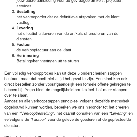
jouw beste aanbieding voor de gevraagde artikels, projecten,
services
Bestelling
het verkooporder dat de definitieve afspraken met de klant
vastlegt
Levering
het effectief uitleveren van de artikels of presteren van de
diensten
Factuur
de verkoopfactuur aan de klant
Herinnering
Betalingsherinneringen uit te sturen
Een volledig verkoopproces kan uit deze 5 onderscheiden stappen
bestaan, maar dat hoeft niet altijd het geval te zijn. Een klant kan ook
direct bestellen zonder voorafgaandelijk een formele offerte gekregen te
hebben bij. Yerpa biedt de mogelijkheid om flexibel 1 of meer stappen
over te slaan.
Aangezien alle verkoopstappen principieel volgens dezelfde methodiek
opgebouwd kunnen worden, beperken we ons hieronder tot het creëren
van een "V
erkoopbestelling
"
, het daaruit opmaken van een
"Levering
"
en
vervolgens de
"Factuur
"
voor de geleverde goederen of de gepresteerde
diensten.