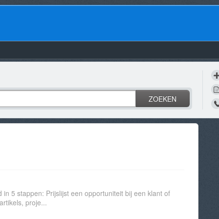
ZOEKEN
 5 stappen: Prijslijst een opportuniteit bij een klant of
tikels, proje...