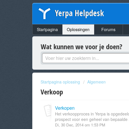
Yerpa Helpdesk
Startpagina
Oplossingen
Forums
Wat kunnen we voor je doen?
Startpagina oplossing
Algemeen
Verkoop
Verkopen
Het verkoopproces in Yerpa is opgedeeld in
prospect voor een geheel van bepaalde ar
Di, 30 Dec, 2014 om 1:53 PM