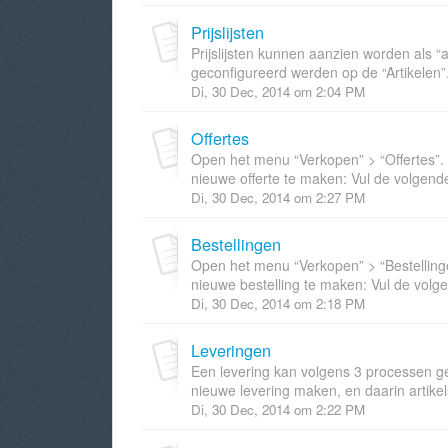
Prijslijsten
Prijslijsten kunnen aanzien worden als “
geconfigureerd werden op de “Artikelen”
Di, 30 Dec, 2014 om 2:04 PM
Offertes
Open het menu “Verkopen” > “Offertes”. 
nieuwe offerte te maken: Vul de volgende 
Di, 30 Dec, 2014 om 2:27 PM
Bestellingen
Open het menu “Verkopen” > “Bestellinge
nieuwe bestelling te maken: Vul de volge
Di, 30 Dec, 2014 om 2:18 PM
Leveringen
Een levering kan volgens 3 processen g
nieuwe levering maken, en daarin artikel
Di, 30 Dec, 2014 om 2:22 PM