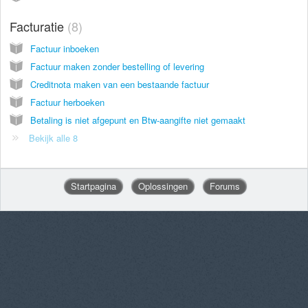
Facturatie
8
Factuur inboeken
Factuur maken zonder bestelling of levering
Creditnota maken van een bestaande factuur
Factuur herboeken
Betaling is niet afgepunt en Btw-aangifte niet gemaakt
Bekijk alle 8
Startpagina
Oplossingen
Forums