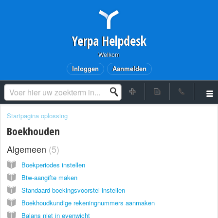
Yerpa Helpdesk
Welkom
Inloggen
Aanmelden
Startpagina oplossing
Boekhouden
Algemeen
5
Boekperiodes instellen
Btw-aangifte maken
Standaard boekingsvoorstel instellen
Boekhoudkundige rekeningnummers aanmaken
Balans niet in evenwicht