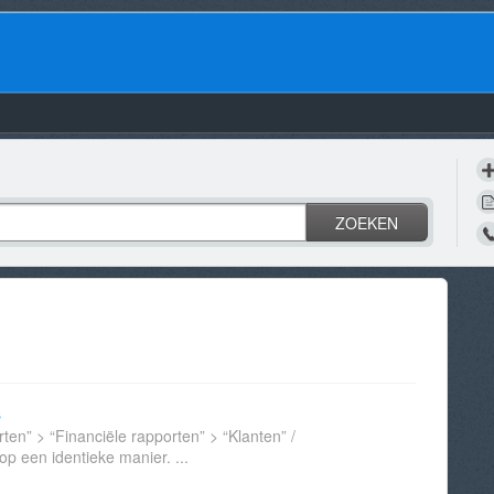
ZOEKEN
s
ten” > “Financiële rapporten” > “Klanten” /
p een identieke manier. ...