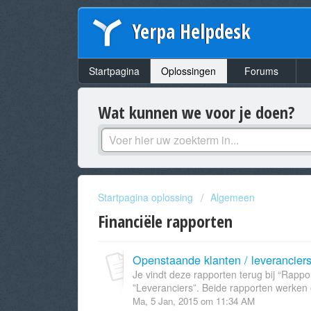
Yerpa Helpdesk
Startpagina
Oplossingen
Forums
Wat kunnen we voor je doen?
Startpagina oplossing
Algemeen
Financiële rapporten
Openstaande klanten / leverancier
Je vindt deze rapporten terug bij “Rappor
”Leveranciers”. Beide rapporten werken o
Ma, 5 Jan, 2015 om 11:34 AM