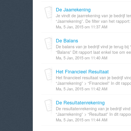
De Jaarrekening
Je vindt de jaarrekening van je bedrijf t
“Jaarrekening”. De filter van het rapport:
Ma, 5 Jan, 2015 om 11:37 AM
De Balans
De balans van je bedrijf vind je terug bi
“Balans” Dit rapport laat enkel toe om ee
Ma, 5 Jan, 2015 om 11:40 AM
Het Financieel Resultaat
Het financieel resultaat van je bedrijf vi
“Jaarrekening” > “Financieel” In dit rappo
Ma, 5 Jan, 2015 om 11:42 AM
De Resultatenrekening
De resultatenrekening van je bedrijf vind
“Jaarrekening” > “Resultaat” In dit rappor
Ma, 5 Jan, 2015 om 11:44 AM