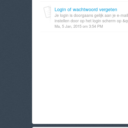
Login of wachtwoord vergeten
Je login is doorgaans gelijk aan je e-ma
instellen door op het login scherm op &q
Ma, 5 Jan, 2015 om 3:54 PM