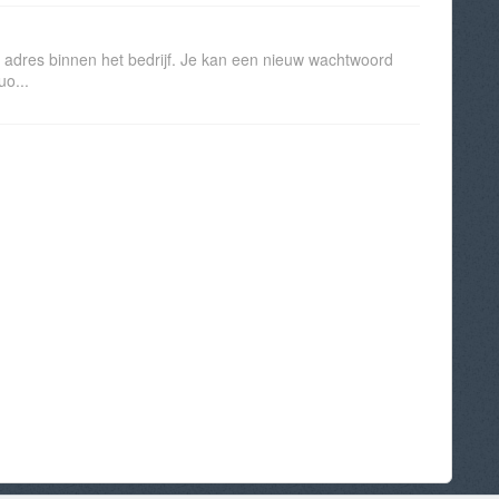
il adres binnen het bedrijf. Je kan een nieuw wachtwoord
uo...