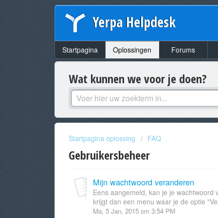
Yerpa Helpdesk
Startpagina
Oplossingen
Forums
Wat kunnen we voor je doen?
Startpagina oplossing
FAQ
Gebruikersbeheer
Mijn wachtwoord veranderen
Eens aangemeld, kan je je wachtwoord v
krijgt dan een menu waar je de optie "V
Ma, 5 Jan, 2015 om 3:54 PM